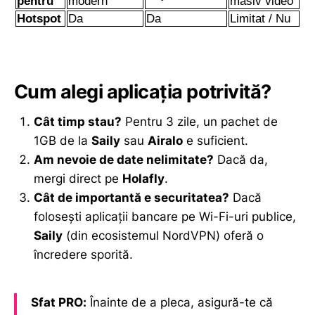
pentru
modern
masiv video
Hotspot
Da
Da
Limitat / Nu
Cum alegi aplicația potrivită?
Cât timp stau?
Pentru 3 zile, un pachet de
1GB de la
Saily
sau
Airalo
e suficient.
Am nevoie de date nelimitate?
Dacă da,
mergi direct pe
Holafly
.
Cât de importantă e securitatea?
Dacă
folosești aplicații bancare pe Wi-Fi-uri publice,
Saily
(din ecosistemul NordVPN) oferă o
încredere sporită.
Sfat PRO:
Înainte de a pleca, asigură-te că