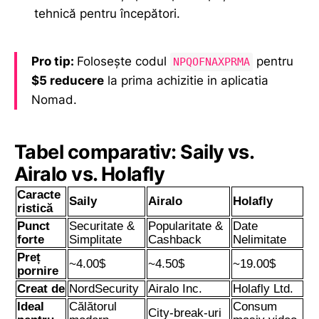
tehnică pentru începători.
Pro tip:
Folosește codul
pentru
NPQOFNAXPRMA
$5 reducere
la prima achizitie in aplicatia
Nomad.
Tabel comparativ: Saily vs.
Airalo vs. Holafly
Caracte
Saily
Airalo
Holafly
ristică
Punct
Securitate &
Popularitate &
Date
forte
Simplitate
Cashback
Nelimitate
Preț
~4.00$
~4.50$
~19.00$
pornire
Creat de
NordSecurity
Airalo Inc.
Holafly Ltd.
Ideal
Călătorul
Consum
City-break-uri