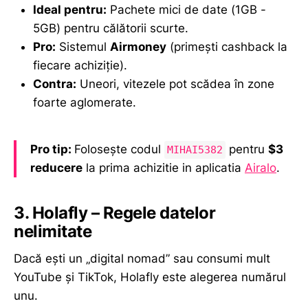
Ideal pentru:
Pachete mici de date (1GB -
5GB) pentru călătorii scurte.
Pro:
Sistemul
Airmoney
(primești cashback la
fiecare achiziție).
Contra:
Uneori, vitezele pot scădea în zone
foarte aglomerate.
Pro tip:
Folosește codul
pentru
$3
MIHAI5382
reducere
la prima achizitie in aplicatia
Airalo
.
3. Holafly – Regele datelor
nelimitate
Dacă ești un „digital nomad” sau consumi mult
YouTube și TikTok, Holafly este alegerea numărul
unu.