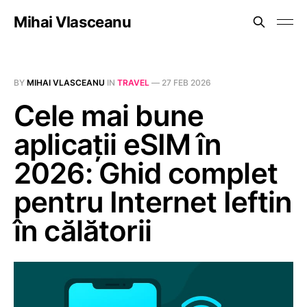
Mihai Vlasceanu
BY
MIHAI VLASCEANU
IN
TRAVEL
—
27 FEB 2026
Cele mai bune
aplicații eSIM în
2026: Ghid complet
pentru Internet Ieftin
în călătorii