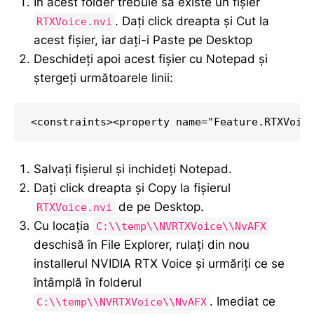
În acest folder trebuie să existe un fișier
. Dați click dreapta și Cut la
RTXVoice.nvi
acest fișier, iar dați-i Paste pe Desktop
Deschideți apoi acest fișier cu Notepad și
ștergeți următoarele linii:
<constraints><property name="Feature.RTXVoic
Salvați fișierul și inchideți Notepad.
Dați click dreapta și Copy la fișierul
de pe Desktop.
RTXVoice.nvi
Cu locația
C:\\temp\\NVRTXVoice\\NvAFX
deschisă în File Explorer, rulați din nou
installerul NVIDIA RTX Voice și urmăriți ce se
întâmplă în folderul
. Imediat ce
C:\\temp\\NVRTXVoice\\NvAFX