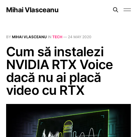
Mihai Vlasceanu
BY
MIHAI VLASCEANU
IN
TECH
—
24 MAY 2020
Cum să instalezi
NVIDIA RTX Voice
dacă nu ai placă
video cu RTX