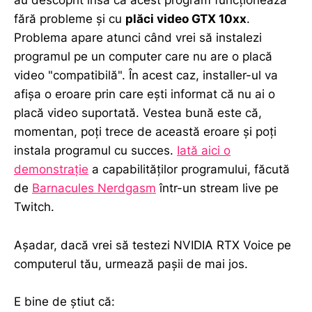
au descoprit însă că acest program funcționează
fără probleme și cu
plăci video GTX 10xx
.
Problema apare atunci când vrei să instalezi
programul pe un computer care nu are o placă
video "compatibilă". În acest caz, installer-ul va
afișa o eroare prin care ești informat că nu ai o
placă video suportată. Vestea bună este că,
momentan, poți trece de această eroare și poți
instala programul cu succes.
Iată aici o
demonstrație
a capabilităților programului, făcută
de
Barnacules Nerdgasm
într-un stream live pe
Twitch.
Așadar, dacă vrei să testezi NVIDIA RTX Voice pe
computerul tău, urmează pașii de mai jos.
E bine de știut că: